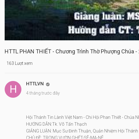
HTTL PHAN THIẾT - Chương Trình Thờ Phượng Chúa -
163 Lượt xem
HTTLVN

4 tháng trước đây
Hội Thánh Tin Lành Việt Nam - Chi Hội Phan Thiết - Chúa 
HƯỚNG DẪN:Tk. Võ Tấn Thạch
GIẢNG LUẬN: Mục Sư Đinh Thuận, Quản Nhiệm Hội Thánh
CHỦ ĐỀ: TRONG VƯỜN GHẾT-SÊ-MA-NÊ