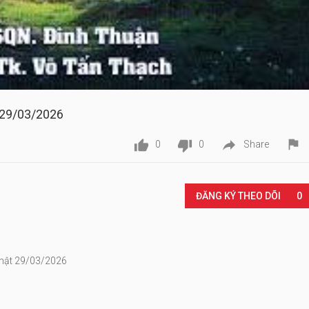
 29/03/2026




0
0
Share
Play
ĐĂNG KÝ THEO DÕI
0
Nhật 29/03/2026