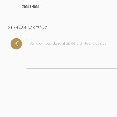
Kinh Thánh: Ma-thi-ơ 26:36-56

XEM THÊM
Thể loại :
Bình Thuận
0 BÌNH LUẬN VÀ 0 TRẢ LỜI