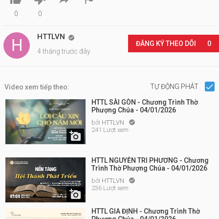
0
0
HTTLVN

ĐĂNG KÝ THEO DÕI
0
4 tháng trước đây
TỰ ĐỘNG PHÁT
Video xem tiếp theo:
HTTL SÀI GÒN - Chương Trình Thờ
Phượng Chúa - 04/01/2026
bởi
HTTLVN

241 Lượt xem

HTTL NGUYỄN TRI PHƯƠNG - Chương
Trình Thờ Phượng Chúa - 04/01/2026
bởi
HTTLVN

236 Lượt xem

HTTL GIA ĐỊNH - Chương Trình Thờ