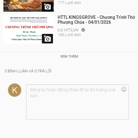
177 Lượt xem

HTTL KINGSGROVE - Chương Trình Thờ
Phượng Chúa - 04/01/2026
bởi
HTTLVN

166 Lượt xem

XEM THÊM
0 BÌNH LUẬN VÀ 0 TRẢ LỜI