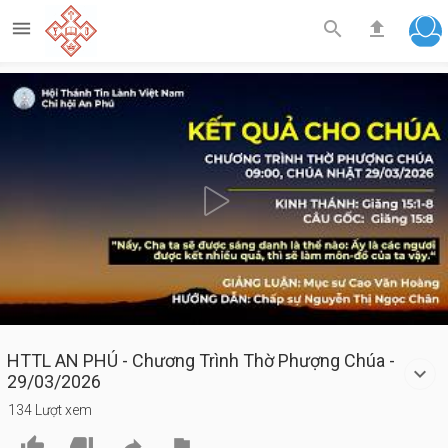



Play
Video
HTTL AN PHÚ - Chương Trình Thờ Phượng Chúa -
29/03/2026
134 Lượt xem



