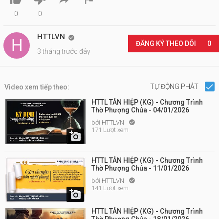
0
0
HTTLVN

ĐĂNG KÝ THEO DÕI
0
3 tháng trước đây
TỰ ĐỘNG PHÁT
Video xem tiếp theo:
HTTL TÂN HIỆP (KG) - Chương Trình
Thờ Phượng Chúa - 04/01/2026
bởi
HTTLVN

171 Lượt xem

HTTL TÂN HIỆP (KG) - Chương Trình
Thờ Phượng Chúa - 11/01/2026
bởi
HTTLVN

141 Lượt xem

HTTL TÂN HIỆP (KG) - Chương Trình