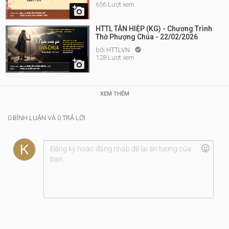
656 Lượt xem

HTTL TÂN HIỆP (KG) - Chương Trình
Thờ Phượng Chúa - 22/02/2026
bởi
HTTLVN

128 Lượt xem

XEM THÊM
0 BÌNH LUẬN VÀ 0 TRẢ LỜI