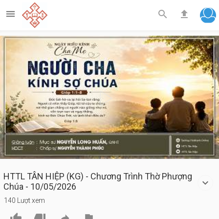



Play
Video
HTTL TÂN HIỆP (KG) - Chương Trình Thờ Phượng
Chúa - 10/05/2026
140 Lượt xem



