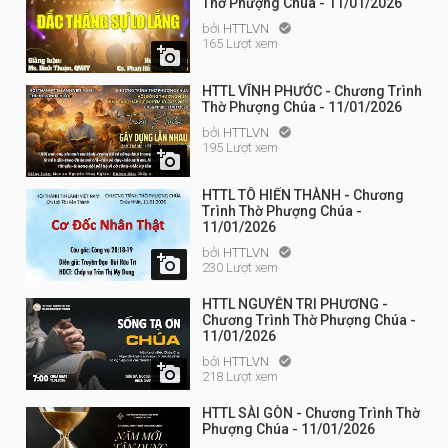
Thờ Phượng Chúa - 11/01/2026
bởi
HTTLVN

165 Lượt xem

HTTL VĨNH PHƯỚC - Chương Trình
Thờ Phượng Chúa - 11/01/2026
bởi
HTTLVN

195 Lượt xem

HTTL TÔ HIẾN THÀNH - Chương
Trình Thờ Phượng Chúa -
11/01/2026
bởi
HTTLVN


230 Lượt xem
HTTL NGUYỄN TRI PHƯƠNG -
Chương Trình Thờ Phượng Chúa -
11/01/2026
bởi
HTTLVN


218 Lượt xem
HTTL SÀI GÒN - Chương Trình Thờ
Phượng Chúa - 11/01/2026