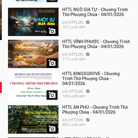
HTTL NGÔ GIA TỰ - Chương Trình
Thờ Phượng Chúa - 04/01/2026
bởi
HTTLVN

161 Lượt xem

HTTL VĨNH PHƯỚC - Chương Trình
Thờ Phượng Chúa - 04/01/2026
bởi
HTTLVN

177 Lượt xem

HTTL KINGSGROVE - Chương
Trình Thờ Phượng Chúa -
04/01/2026
bởi
HTTLVN


166 Lượt xem
HTTL AN PHÚ - Chương Trình Thờ
Phượng Chúa - 04/01/2026
bởi
HTTLVN

850 Lượt xem
