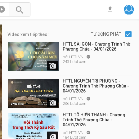



TỰ ĐỘNG PHÁT
Video xem tiếp theo:
HTTL SÀI GÒN - Chương Trình Thờ
Phượng Chúa - 04/01/2026
bởi
HTTLVN

243 Lượt xem

HTTL NGUYỄN TRI PHƯƠNG -
Chương Trình Thờ Phượng Chúa -
04/01/2026
bởi
HTTLVN


236 Lượt xem
HTTL TÔ HIẾN THÀNH - Chương
Trình Thờ Phượng Chúa -
04/01/2026
bởi
HTTLVN


184 Lượt xem