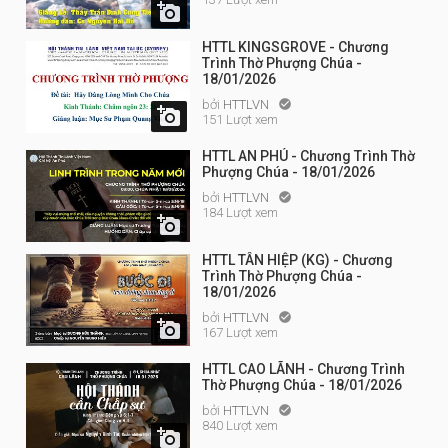

HTTL KINGSGROVE - Chương
Trình Thờ Phượng Chúa -
18/01/2026
bởi
HTTLVN


151 Lượt xem
HTTL AN PHÚ - Chương Trình Thờ
Phượng Chúa - 18/01/2026
bởi
HTTLVN

184 Lượt xem

HTTL TÂN HIỆP (KG) - Chương
Trình Thờ Phượng Chúa -
18/01/2026
bởi
HTTLVN


167 Lượt xem
HTTL CAO LÃNH - Chương Trình
Thờ Phượng Chúa - 18/01/2026
bởi
HTTLVN

840 Lượt xem
