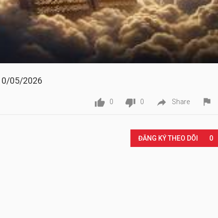
10/05/2026




0
0
Share
Play
ĐĂNG KÝ THEO DÕI
0