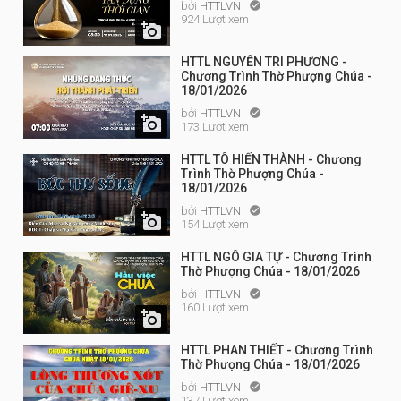
bởi
HTTLVN

924 Lượt xem

HTTL NGUYỄN TRI PHƯƠNG -
Chương Trình Thờ Phượng Chúa -
18/01/2026
bởi
HTTLVN


173 Lượt xem
HTTL TÔ HIẾN THÀNH - Chương
Trình Thờ Phượng Chúa -
18/01/2026
bởi
HTTLVN


154 Lượt xem
HTTL NGÔ GIA TỰ - Chương Trình
Thờ Phượng Chúa - 18/01/2026
bởi
HTTLVN

160 Lượt xem

HTTL PHAN THIẾT - Chương Trình
Thờ Phượng Chúa - 18/01/2026
bởi
HTTLVN

137 Lượt xem