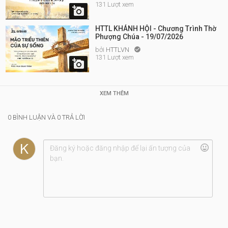
131 Lượt xem

HTTL KHÁNH HỘI - Chương Trình Thờ
Phượng Chúa - 19/07/2026
bởi
HTTLVN

131 Lượt xem

XEM THÊM
0 BÌNH LUẬN VÀ 0 TRẢ LỜI