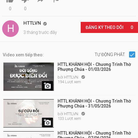
0
0
HTTLVN

ĐĂNG KÝ THEO DÕI
0
3 tháng trước đây
TỰ ĐỘNG PHÁT
Video xem tiếp theo:
HTTL KHÁNH HỘI - Chương Trình Thờ
Phượng Chúa - 01/03/2026
bởi
HTTLVN

194 Lượt xem

HTTL KHÁNH HỘI - Chương Trình Thờ
Phượng Chúa - 31/05/2026
bởi
HTTLVN

133 Lượt xem

HTTL KHÁNH HỘI - Chương Trình Thờ