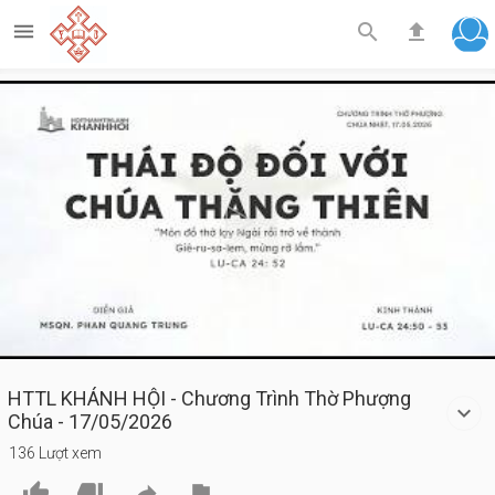



Play
Video
HTTL KHÁNH HỘI - Chương Trình Thờ Phượng
Chúa - 17/05/2026
136 Lượt xem



