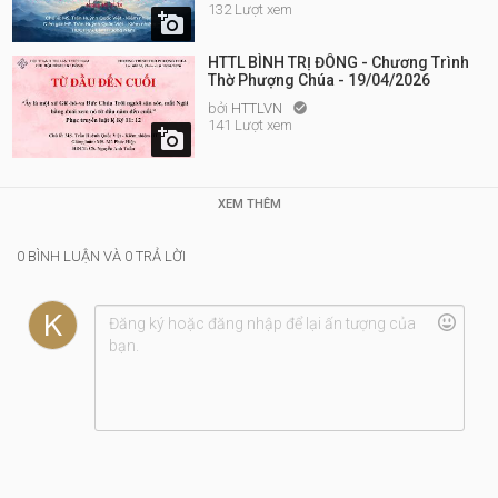
132 Lượt xem

HTTL BÌNH TRỊ ĐÔNG - Chương Trình
Thờ Phượng Chúa - 19/04/2026
bởi
HTTLVN

141 Lượt xem

XEM THÊM
0 BÌNH LUẬN VÀ 0 TRẢ LỜI