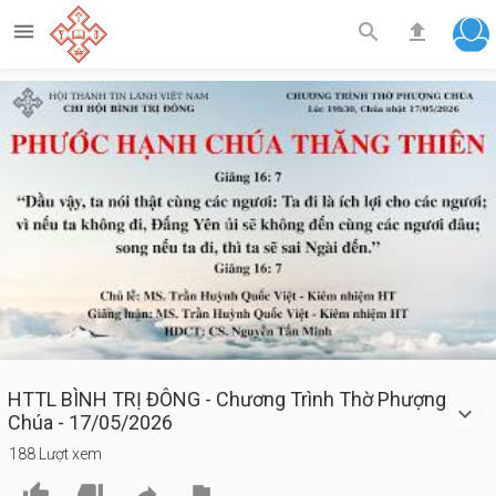



Play
Video
HTTL BÌNH TRỊ ĐÔNG - Chương Trình Thờ Phượng
Chúa - 17/05/2026
188 Lượt xem



