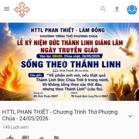



Play
Video
HTTL PHAN THIẾT - Chương Trình Thờ Phượng
Chúa - 24/05/2026
149 Lượt xem



