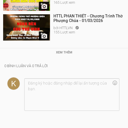
165 Lượt xem

HTTL PHAN THIẾT - Chương Trình Thờ
Phượng Chúa - 01/03/2026
bởi
HTTLVN

155 Lượt xem

XEM THÊM
0 BÌNH LUẬN VÀ 0 TRẢ LỜI