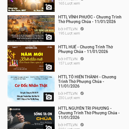
165 Lượt xem

HTTL VĨNH PHƯỚC - Chương Trình
Thờ Phượng Chúa - 11/01/2026
bởi
HTTLVN

195 Lượt xem

HTTL HUẾ - Chương Trình Thờ
Phượng Chúa - 11/01/2026
bởi
HTTLVN

157 Lượt xem

HTTL TÔ HIẾN THÀNH - Chương
Trình Thờ Phượng Chúa -
11/01/2026
bởi
HTTLVN


230 Lượt xem
HTTL NGUYỄN TRI PHƯƠNG -
Chương Trình Thờ Phượng Chúa -
11/01/2026
bởi
HTTLVN

