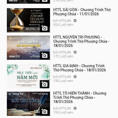
218 Lượt xem
HTTL SÀI GÒN - Chương Trình Thờ
Phượng Chúa - 11/01/2026
bởi
HTTLVN

924 Lượt xem

HTTL NGUYỄN TRI PHƯƠNG -
Chương Trình Thờ Phượng Chúa -
18/01/2026
bởi
HTTLVN


173 Lượt xem
HTTL GIA ĐỊNH - Chương Trình
Thờ Phượng Chúa - 18/01/2026
bởi
HTTLVN

190 Lượt xem

HTTL TÔ HIẾN THÀNH - Chương
Trình Thờ Phượng Chúa -
18/01/2026
bởi
HTTLVN


154 Lượt xem