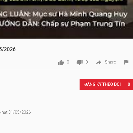
5/2026




0
0
Share
Play
ĐĂNG KÝ THEO DÕI
0
 Nhật 31/05/2026