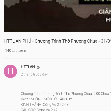
HTTL AN PHÚ - Chương Trình Thờ Phượng Chúa - 31/0
140 Lượt xem
HTTLVN

2 tháng trước đây
Chương Trình Chương Trình Thờ Phượng Chúa, 9:00 Chúa
Đề tài: NHỮNG MÔN ĐỒ TẬN TỤY
KINH THÁNH: Công Vụ 2:42-43
CÂU GỐC: Công Vụ 2:42