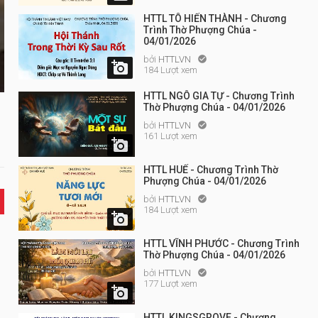
HTTL TÔ HIẾN THÀNH - Chương
Trình Thờ Phượng Chúa -
04/01/2026
bởi
HTTLVN


184 Lượt xem
HTTL NGÔ GIA TỰ - Chương Trình
Thờ Phượng Chúa - 04/01/2026
bởi
HTTLVN

161 Lượt xem

HTTL HUẾ - Chương Trình Thờ
Phượng Chúa - 04/01/2026
bởi
HTTLVN

184 Lượt xem

HTTL VĨNH PHƯỚC - Chương Trình
Thờ Phượng Chúa - 04/01/2026
bởi
HTTLVN

177 Lượt xem

HTTL KINGSGROVE - Chương