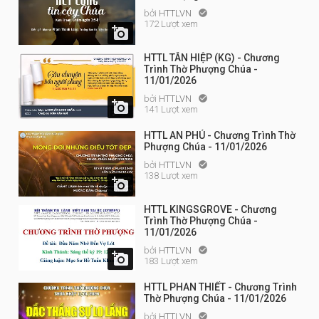
bởi
HTTLVN

172 Lượt xem

HTTL TÂN HIỆP (KG) - Chương
Trình Thờ Phượng Chúa -
11/01/2026
bởi
HTTLVN


141 Lượt xem
HTTL AN PHÚ - Chương Trình Thờ
Phượng Chúa - 11/01/2026
bởi
HTTLVN

138 Lượt xem

HTTL KINGSGROVE - Chương
Trình Thờ Phượng Chúa -
11/01/2026
bởi
HTTLVN


183 Lượt xem
HTTL PHAN THIẾT - Chương Trình
Thờ Phượng Chúa - 11/01/2026
bởi
HTTLVN
