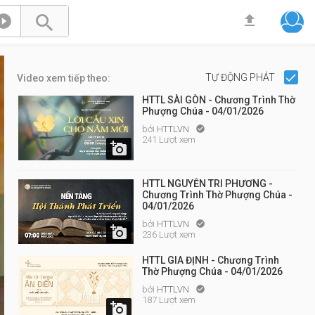



TỰ ĐỘNG PHÁT
Video xem tiếp theo:
HTTL SÀI GÒN - Chương Trình Thờ
Phượng Chúa - 04/01/2026
bởi
HTTLVN

241 Lượt xem

HTTL NGUYỄN TRI PHƯƠNG -
Chương Trình Thờ Phượng Chúa -
04/01/2026
bởi
HTTLVN


236 Lượt xem
HTTL GIA ĐỊNH - Chương Trình
Thờ Phượng Chúa - 04/01/2026
bởi
HTTLVN

187 Lượt xem
