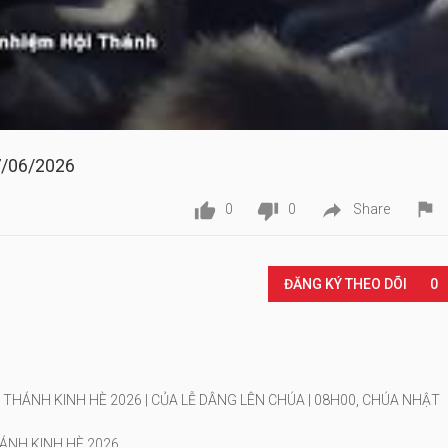
7/06/2026




0
0
Share
Play
ĐĂNG KÝ THEO DÕI
0
 THÁNH KINH HÈ 2026 | CỦA LỄ DÂNG LÊN CHÚA | 08H00, CHÚA NHẬT
HÁNH KINH HÈ 2026