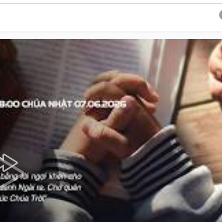
Video
Player
is
loading.