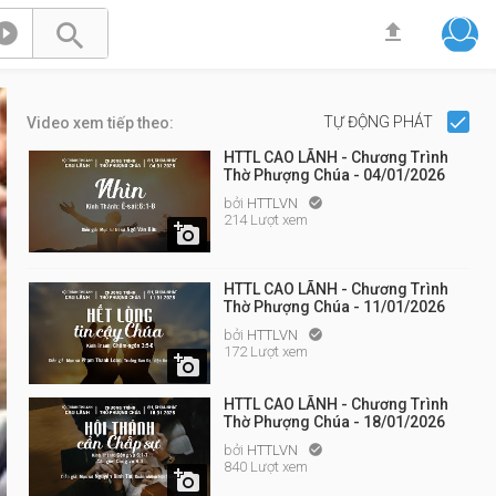



TỰ ĐỘNG PHÁT
Video xem tiếp theo:
HTTL CAO LÃNH - Chương Trình
Thờ Phượng Chúa - 04/01/2026
bởi
HTTLVN

214 Lượt xem

HTTL CAO LÃNH - Chương Trình
Thờ Phượng Chúa - 11/01/2026
bởi
HTTLVN

172 Lượt xem

HTTL CAO LÃNH - Chương Trình
Thờ Phượng Chúa - 18/01/2026
bởi
HTTLVN

840 Lượt xem
