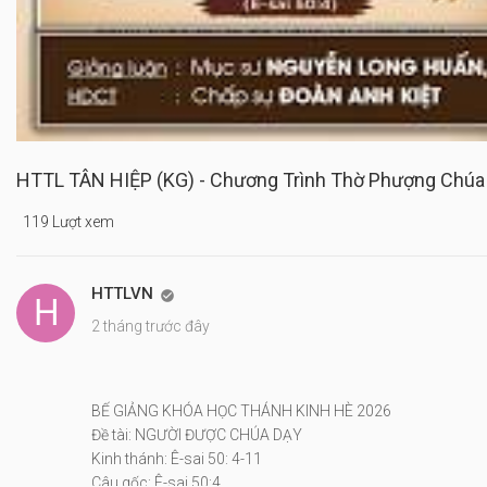
HTTL TÂN HIỆP (KG) - Chương Trình Thờ Phượng Chúa
119 Lượt xem
HTTLVN

2 tháng trước đây
BẾ GIẢNG KHÓA HỌC THÁNH KINH HÈ 2026
Đề tài: NGƯỜI ĐƯỢC CHÚA DẠY
Kinh thánh: Ê-sai 50: 4-11
Câu gốc: Ê-sai 50:4