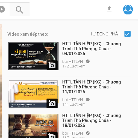



TỰ ĐỘNG PHÁT
Video xem tiếp theo:
HTTL TÂN HIỆP (KG) - Chương
Trình Thờ Phượng Chúa -
04/01/2026
bởi
HTTLVN


172 Lượt xem
HTTL TÂN HIỆP (KG) - Chương
Trình Thờ Phượng Chúa -
11/01/2026
bởi
HTTLVN


141 Lượt xem
HTTL TÂN HIỆP (KG) - Chương
Trình Thờ Phượng Chúa -
18/01/2026
bởi
HTTLVN


167 Lượt xem