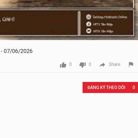
 - 07/06/2026




0
0
Share
Play
ĐĂNG KÝ THEO DÕI
0