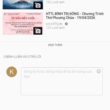
132 Lượt xem

HTTL BÌNH TRỊ ĐÔNG - Chương Trình
Thờ Phượng Chúa - 19/04/2026
bởi
HTTLVN

141 Lượt xem

XEM THÊM
0 BÌNH LUẬN VÀ 0 TRẢ LỜI