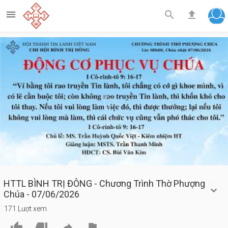



Play
Video
HTTL BÌNH TRỊ ĐÔNG - Chương Trình Thờ Phượng
Chúa - 07/06/2026
171 Lượt xem



