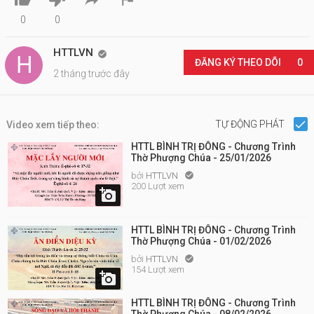
0
0
HTTLVN

ĐĂNG KÝ THEO DÕI
0
2 tháng trước đây
TỰ ĐỘNG PHÁT
Video xem tiếp theo:
HTTL BÌNH TRỊ ĐÔNG - Chương Trình
Thờ Phượng Chúa - 25/01/2026
bởi
HTTLVN

200 Lượt xem

HTTL BÌNH TRỊ ĐÔNG - Chương Trình
Thờ Phượng Chúa - 01/02/2026
bởi
HTTLVN

154 Lượt xem

HTTL BÌNH TRỊ ĐÔNG - Chương Trình