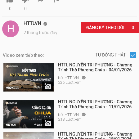
0
0
HTTLVN

ĐĂNG KÝ THEO DÕI
0
2 tháng trước đây
TỰ ĐỘNG PHÁT
Video xem tiếp theo:
HTTL NGUYỄN TRI PHƯƠNG - Chương
Trình Thờ Phượng Chúa - 04/01/2026
bởi
HTTLVN

236 Lượt xem

HTTL NGUYỄN TRI PHƯƠNG - Chương
Trình Thờ Phượng Chúa - 11/01/2026
bởi
HTTLVN

218 Lượt xem

HTTL NGUYỄN TRI PHƯƠNG - Chương