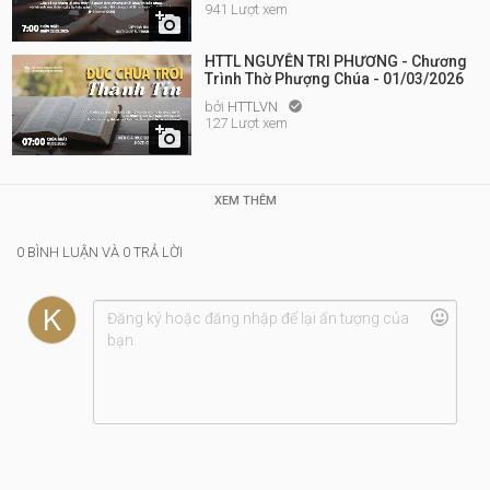
941 Lượt xem

HTTL NGUYỄN TRI PHƯƠNG - Chương
Trình Thờ Phượng Chúa - 01/03/2026
bởi
HTTLVN

127 Lượt xem

XEM THÊM
0 BÌNH LUẬN VÀ 0 TRẢ LỜI