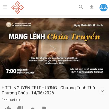



Play
Video
HTTL NGUYỄN TRI PHƯƠNG - Chương Trình Thờ
Phượng Chúa - 14/06/2026
144 Lượt xem



