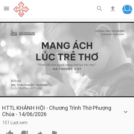



Play
Video
HTTL KHÁNH HỘI - Chương Trình Thờ Phượng
Chúa - 14/06/2026
151 Lượt xem



