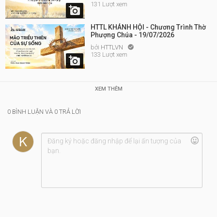
131 Lượt xem

HTTL KHÁNH HỘI - Chương Trình Thờ
Phượng Chúa - 19/07/2026
bởi
HTTLVN

133 Lượt xem

XEM THÊM
0 BÌNH LUẬN VÀ 0 TRẢ LỜI