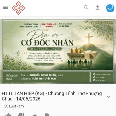



Play
Video
HTTL TÂN HIỆP (KG) - Chương Trình Thờ Phượng
Chúa - 14/06/2026
128 Lượt xem



