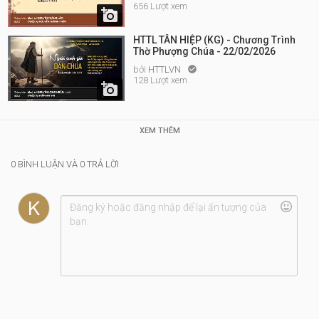
656 Lượt xem

HTTL TÂN HIỆP (KG) - Chương Trình
Thờ Phượng Chúa - 22/02/2026
bởi
HTTLVN

128 Lượt xem

XEM THÊM
0 BÌNH LUẬN VÀ 0 TRẢ LỜI