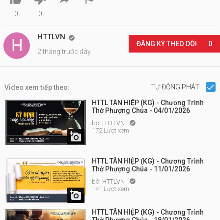
0
0
HTTLVN

ĐĂNG KÝ THEO DÕI
0
2 tháng trước đây
TỰ ĐỘNG PHÁT
Video xem tiếp theo:
HTTL TÂN HIỆP (KG) - Chương Trình
Thờ Phượng Chúa - 04/01/2026
bởi
HTTLVN

172 Lượt xem

HTTL TÂN HIỆP (KG) - Chương Trình
Thờ Phượng Chúa - 11/01/2026
bởi
HTTLVN

141 Lượt xem

HTTL TÂN HIỆP (KG) - Chương Trình