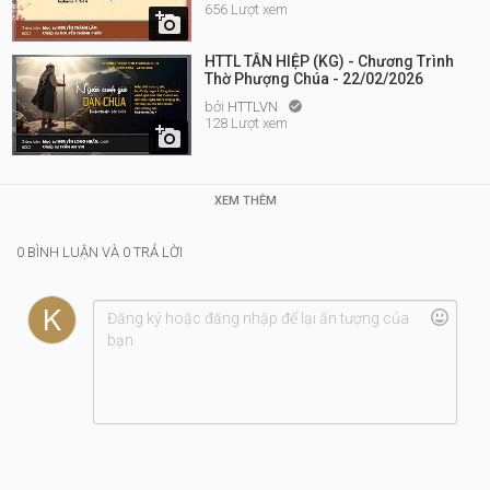
656 Lượt xem

HTTL TÂN HIỆP (KG) - Chương Trình
Thờ Phượng Chúa - 22/02/2026
bởi
HTTLVN

128 Lượt xem

XEM THÊM
0 BÌNH LUẬN VÀ 0 TRẢ LỜI