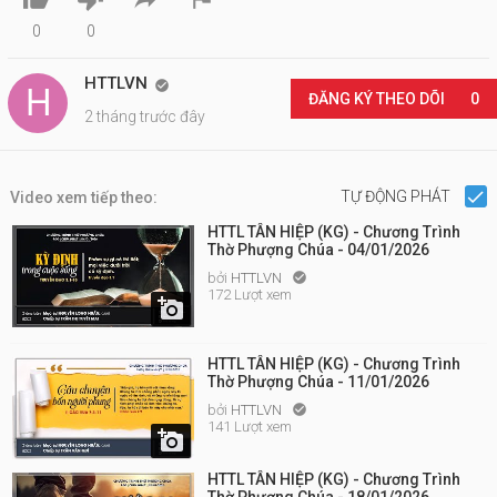
0
0
HTTLVN

ĐĂNG KÝ THEO DÕI
0
2 tháng trước đây
TỰ ĐỘNG PHÁT
Video xem tiếp theo:
HTTL TÂN HIỆP (KG) - Chương Trình
Thờ Phượng Chúa - 04/01/2026
bởi
HTTLVN

172 Lượt xem

HTTL TÂN HIỆP (KG) - Chương Trình
Thờ Phượng Chúa - 11/01/2026
bởi
HTTLVN

141 Lượt xem

HTTL TÂN HIỆP (KG) - Chương Trình