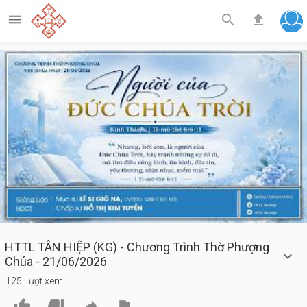



Play
Video
HTTL TÂN HIỆP (KG) - Chương Trình Thờ Phượng
Chúa - 21/06/2026
125 Lượt xem



