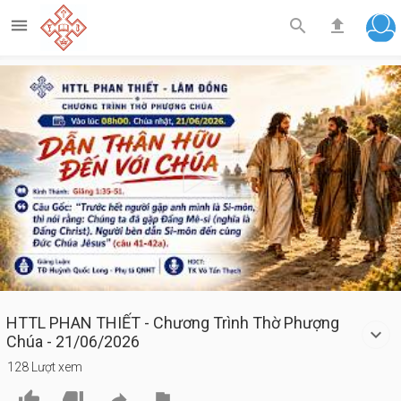



Play
Video
HTTL PHAN THIẾT - Chương Trình Thờ Phượng
Chúa - 21/06/2026
128 Lượt xem



