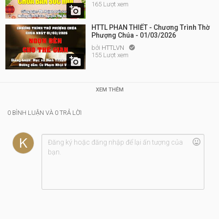
165 Lượt xem

HTTL PHAN THIẾT - Chương Trình Thờ
Phượng Chúa - 01/03/2026
bởi
HTTLVN

155 Lượt xem

XEM THÊM
0 BÌNH LUẬN VÀ 0 TRẢ LỜI