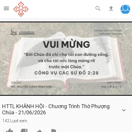



Play
Video
HTTL KHÁNH HỘI - Chương Trình Thờ Phượng
Chúa - 21/06/2026
142 Lượt xem



