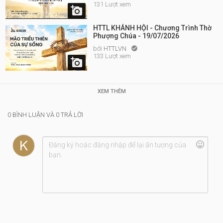
131 Lượt xem

HTTL KHÁNH HỘI - Chương Trình Thờ
Phượng Chúa - 19/07/2026
bởi
HTTLVN

133 Lượt xem

XEM THÊM
0 BÌNH LUẬN VÀ 0 TRẢ LỜI