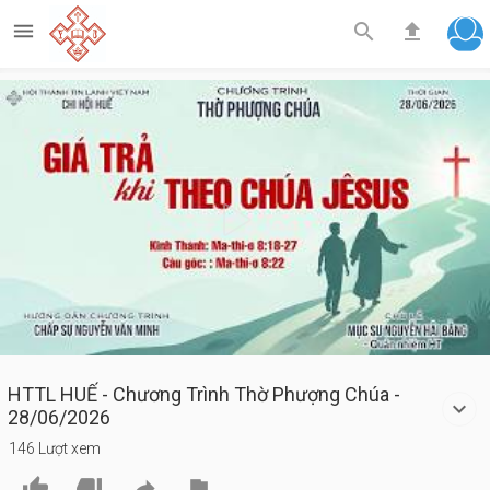



Play
Video
HTTL HUẾ - Chương Trình Thờ Phượng Chúa -
28/06/2026
146 Lượt xem



