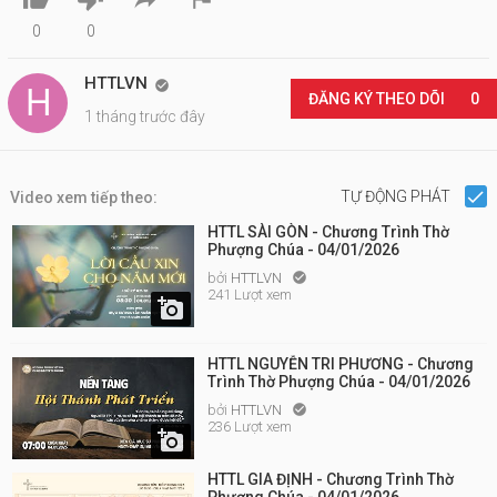
0
0
HTTLVN

ĐĂNG KÝ THEO DÕI
0
1 tháng trước đây
TỰ ĐỘNG PHÁT
Video xem tiếp theo:
HTTL SÀI GÒN - Chương Trình Thờ
Phượng Chúa - 04/01/2026
bởi
HTTLVN

241 Lượt xem

HTTL NGUYỄN TRI PHƯƠNG - Chương
Trình Thờ Phượng Chúa - 04/01/2026
bởi
HTTLVN

236 Lượt xem

HTTL GIA ĐỊNH - Chương Trình Thờ