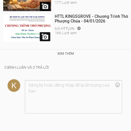
177 Lượt xem

HTTL KINGSGROVE - Chương Trình Thờ
Phượng Chúa - 04/01/2026
bởi
HTTLVN

166 Lượt xem

XEM THÊM
0 BÌNH LUẬN VÀ 0 TRẢ LỜI