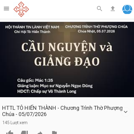



Play
Video
HTTL TÔ HIẾN THÀNH - Chương Trình Thờ Phượng
Chúa - 05/07/2026
145 Lượt xem



