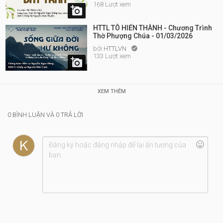
168 Lượt xem

HTTL TÔ HIẾN THÀNH - Chương Trình
Thờ Phượng Chúa - 01/03/2026
bởi
HTTLVN

133 Lượt xem

XEM THÊM
0 BÌNH LUẬN VÀ 0 TRẢ LỜI