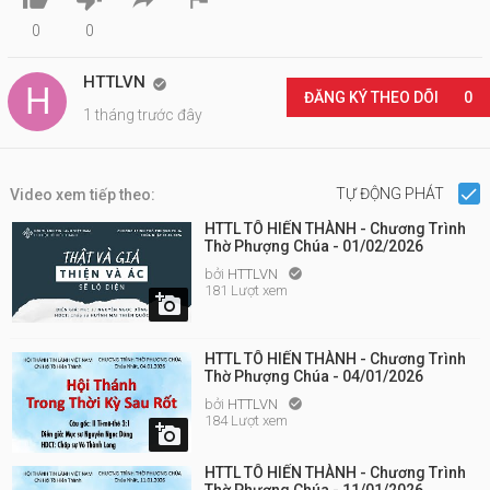
0
0
HTTLVN

ĐĂNG KÝ THEO DÕI
0
1 tháng trước đây
TỰ ĐỘNG PHÁT
Video xem tiếp theo:
HTTL TÔ HIẾN THÀNH - Chương Trình
Thờ Phượng Chúa - 01/02/2026
bởi
HTTLVN

181 Lượt xem

HTTL TÔ HIẾN THÀNH - Chương Trình
Thờ Phượng Chúa - 04/01/2026
bởi
HTTLVN

184 Lượt xem

HTTL TÔ HIẾN THÀNH - Chương Trình