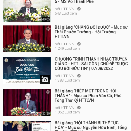
5 - MS Võ Thành Phê
bởi
HTTLVN

543 Lượt xem
40:05
Bài giảng "CHẲNG ĐỔI ĐƯỢC" - Mục sư
Thái Phước Trường - Hội Trưởng
HTTLVN
bởi
HTTLVN

1,249 Lượt xem
38:12
CHƯƠNG TRÌNH THÁNH NHẠC TRUYỀN
GIẢNG - HTTL SÀI GÒN | CHỦ ĐỀ "ĐƯỢC
CỨU BỞI ĐỨC TIN" | 07/08/2022
bởi
HTTLVN


1,383 Lượt xem
Bài giảng "HIỆP MỘT TRONG HỘI
THÁNH" - Mục sư Phan Văn Cử, Phó
Tổng Thư Ký HTTLVN
bởi
HTTLVN

1,062 Lượt xem
39:30
Bài giảng "HỘI THÁNH BỊ THẾ TỤC
HÓA" - Mục sư Nguyễn Hữu Bình, Tổng