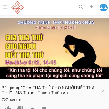



Play
Video
Bài giảng: "CHA THA THỨ CHO NGƯỜI BIẾT THA
THỨ" - MS Trương Thanh Thiên Ân
727 Lượt xem



