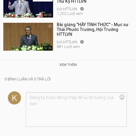
Thư Ký HTTLVN
bởi
HTTLVN

1,202 Lượt xem
40:28
Bài giảng "HÃY TỈNH THỨC" - Mục sư
Thái Phước Trường, Hội Trưởng
HTTLVN
bởi
HTTLVN

881 Lượt xem
52:36
XEM THÊM
0 BÌNH LUẬN VÀ 0 TRẢ LỜI