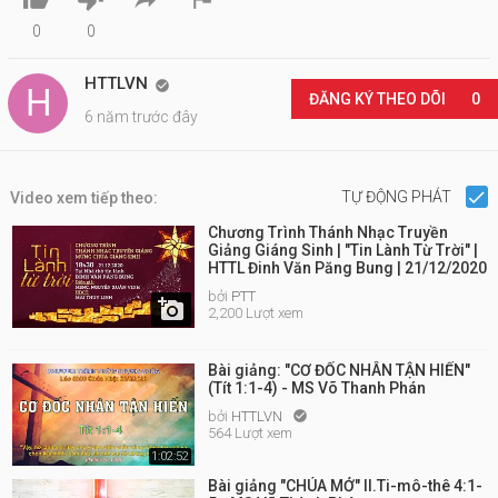
0
0
HTTLVN

ĐĂNG KÝ THEO DÕI
0
6 năm trước đây
TỰ ĐỘNG PHÁT
Video xem tiếp theo:
Chương Trình Thánh Nhạc Truyền
Giảng Giáng Sinh | "Tin Lành Từ Trời" |
HTTL Đinh Văn Păng Bung | 21/12/2020
bởi
PTT

2,200 Lượt xem
Bài giảng: "CƠ ĐỐC NHÂN TẬN HIẾN"
(Tít 1:1-4) - MS Võ Thanh Phán
bởi
HTTLVN

564 Lượt xem
1:02:52
Bài giảng "CHÚA MỞ" II.Ti-mô-thê 4:1-