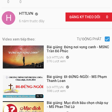
0
0
HTTLVN

ĐĂNG KÝ THEO DÕI
0
6 năm trước đây
TỰ ĐỘNG PHÁT
Video xem tiếp theo:
Bài giảng: Đứng nơi vọng canh - MSNC
Trần Đỗ Phúc
bởi
HTTLVN

376 Lượt xem
35:47
Bài giảng: ĐI-ĐỨNG-NGỒI - MS Phạm
Thanh Loan
bởi
HTTLVN

598 Lượt xem
39:18
Bài giảng: Mục đích bầu chọn chấp sự
- MS Phan Thế Lữ