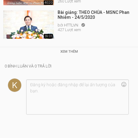
260 Lượt xem
40:20
Bài giảng: THEO CHÚA - MSNC Phan
Nhiễm - 24/5/2020
bởi
HTTLVN

427 Lượt xem
39:01
XEM THÊM
0 BÌNH LUẬN VÀ 0 TRẢ LỜI