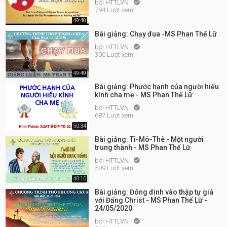
bởi
HTTLVN

794 Lượt xem
49:48
Bài giảng: Chạy đua -MS Phan Thế Lữ
bởi
HTTLVN

300 Lượt xem
49:49
Bài giảng: Phước hạnh của người hiếu
kính cha mẹ - MS Phan Thế Lữ
bởi
HTTLVN

687 Lượt xem
50:34
Bài giảng: Ti-Mô-Thê - Một người
trung thành - MS Phan Thế Lữ
bởi
HTTLVN

509 Lượt xem
40:10
Bài giảng: Đóng đinh vào thập tự giá
với Đấng Christ - MS Phan Thế Lữ -
24/05/2020
bởi
HTTLVN
