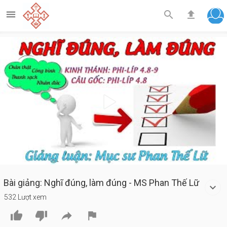



Play
Video
Bài giảng: Nghĩ đúng, làm đúng - MS Phan Thế Lữ
532 Lượt xem



