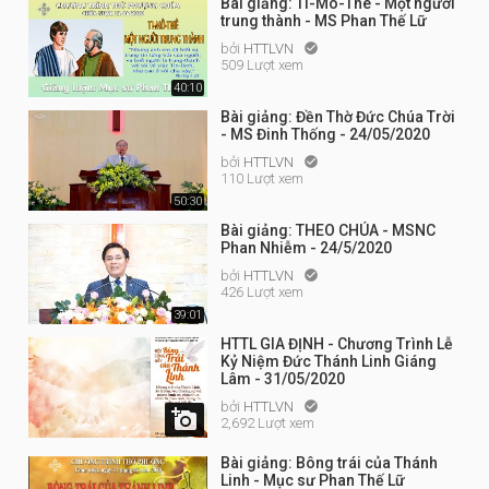
Bài giảng: Ti-Mô-Thê - Một người
trung thành - MS Phan Thế Lữ
bởi
HTTLVN

509 Lượt xem
40:10
Bài giảng: Đền Thờ Đức Chúa Trời
- MS Đinh Thống - 24/05/2020
bởi
HTTLVN

110 Lượt xem
50:30
Bài giảng: THEO CHÚA - MSNC
Phan Nhiễm - 24/5/2020
bởi
HTTLVN

426 Lượt xem
39:01
HTTL GIA ĐỊNH - Chương Trình Lễ
Kỷ Niệm Đức Thánh Linh Giáng
Lâm - 31/05/2020
bởi
HTTLVN


2,692 Lượt xem
Bài giảng: Bông trái của Thánh
Linh - Mục sư Phan Thế Lữ