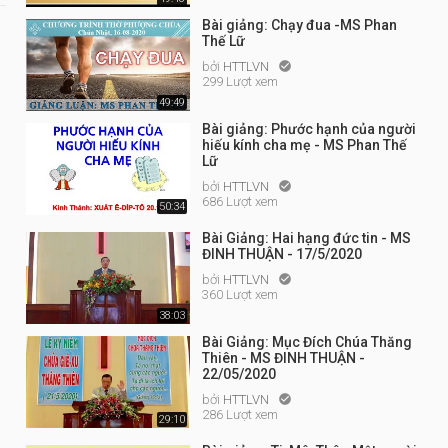
Bài giảng: Chạy đua -MS Phan
Thế Lữ
bởi
HTTLVN

299 Lượt xem
49:49
Bài giảng: Phước hạnh của người
hiếu kính cha mẹ - MS Phan Thế
Lữ
bởi
HTTLVN

686 Lượt xem
50:34
Bài Giảng: Hai hạng đức tin - MS
ĐINH THUẬN - 17/5/2020
bởi
HTTLVN

360 Lượt xem
38:03
Bài Giảng: Mục Đích Chúa Thăng
Thiên - MS ĐINH THUẬN -
22/05/2020
bởi
HTTLVN

286 Lượt xem
29:10