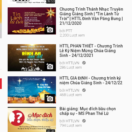
39:53
Chương Trình Thánh Nhạc Truyền
Giảng Giáng Sinh | "Tin Lành Từ
Trời" | HTTL Đinh Văn Păng Bung |
21/12/2020

bởi
PTT
2,200 Lượt xem
HTTL PHAN THIẾT - Chương Trình
Lễ Kỷ Niệm Mừng Chúa Giáng
Sinh - 24/12/2021
bởi
HTTLVN


286 Lượt xem
HTTL GIA ĐỊNH - Chương trình kỷ
niệm Chúa Giáng Sinh - 24/12/22
bởi
HTTLVN

468 Lượt xem

Bài giảng: Mục đích bầu chọn
chấp sự - MS Phan Thế Lữ
bởi
HTTLVN

794 Lượt xem
49:48