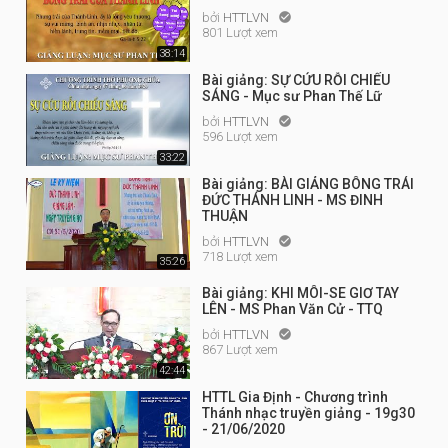
bởi
HTTLVN

801 Lượt xem
38:14
Bài giảng: SỰ CỨU RỖI CHIẾU
SÁNG - Mục sư Phan Thế Lữ
bởi
HTTLVN

596 Lượt xem
33:22
Bài giảng: BÀI GIẢNG BÔNG TRÁI
ĐỨC THÁNH LINH - MS ĐINH
THUẬN
bởi
HTTLVN

718 Lượt xem
35:26
Bài giảng: KHI MÔI-SE GIƠ TAY
LÊN - MS Phan Văn Cử - TTQ
bởi
HTTLVN

867 Lượt xem
42:44
HTTL Gia Định - Chương trình
Thánh nhạc truyền giảng - 19g30
- 21/06/2020