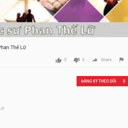
 Phan Thế Lữ




0
0
Share
Play
ĐĂNG KÝ THEO DÕI
0
Lữ