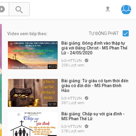



TỰ ĐỘNG PHÁT
Video xem tiếp theo:
Bài giảng: Đóng đinh vào thập tự
giá với Đấng Christ - MS Phan Thế
Lữ - 24/05/2020
bởi
HTTLVN

258 Lượt xem
40:20
Bài giảng: Từ giàu có tạm thời đến
giàu có đời đời - MS Phan Đình
Hảo
bởi
HTTLVN

387 Lượt xem
52:28
Bài giảng: Chấp sự với gia đình -
MS Phan Thế Lữ
bởi
HTTLVN

378 Lượt xem