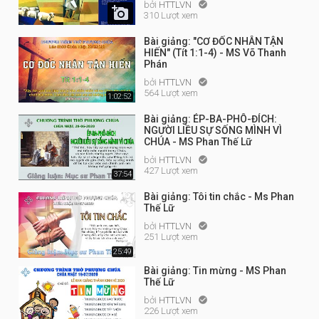
bởi
HTTLVN


310 Lượt xem
Bài giảng: "CƠ ĐỐC NHÂN TẬN
HIẾN" (Tít 1:1-4) - MS Võ Thanh
Phán
bởi
HTTLVN

564 Lượt xem
1:02:52
Bài giảng: ÉP-BA-PHÔ-ĐÍCH:
NGƯỜI LIỀU SỰ SỐNG MÌNH VÌ
CHÚA - MS Phan Thế Lữ
bởi
HTTLVN

427 Lượt xem
37:54
Bài giảng: Tôi tin chắc - Ms Phan
Thế Lữ
bởi
HTTLVN

251 Lượt xem
25:49
Bài giảng: Tin mừng - MS Phan
Thế Lữ
bởi
HTTLVN

226 Lượt xem