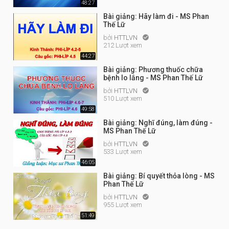
48:27
Bài giảng: Hãy làm đi - MS Phan
Thế Lữ
bởi
HTTLVN

212 Lượt xem
44:27
Bài giảng: Phương thuốc chữa
bệnh lo lắng - MS Phan Thế Lữ
bởi
HTTLVN

510 Lượt xem
49:58
Bài giảng: Nghĩ đúng, làm đúng -
MS Phan Thế Lữ
bởi
HTTLVN

533 Lượt xem
46:05
Bài giảng: Bí quyết thỏa lòng - MS
Phan Thế Lữ
bởi
HTTLVN

955 Lượt xem
51:49