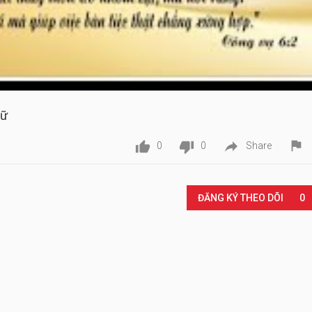
Lữ




0
0
Share
Play
ĐĂNG KÝ THEO DÕI
0