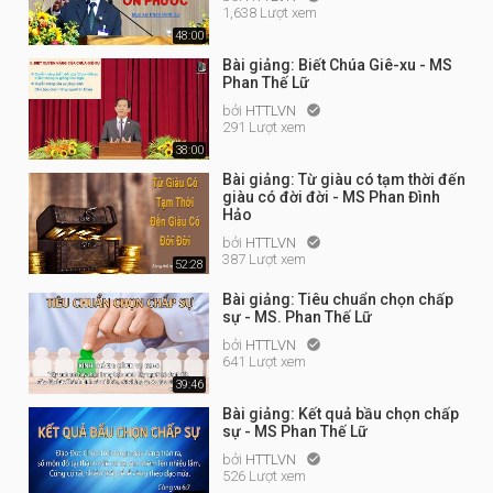
1,638 Lượt xem
48:00
Bài giảng: Biết Chúa Giê-xu - MS
Phan Thế Lữ
bởi
HTTLVN

291 Lượt xem
38:00
Bài giảng: Từ giàu có tạm thời đến
giàu có đời đời - MS Phan Đình
Hảo
bởi
HTTLVN

387 Lượt xem
52:28
Bài giảng: Tiêu chuẩn chọn chấp
sự - MS. Phan Thế Lữ
bởi
HTTLVN

641 Lượt xem
39:46
Bài giảng: Kết quả bầu chọn chấp
sự - MS Phan Thế Lữ
bởi
HTTLVN

526 Lượt xem