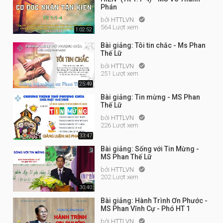
Phán
bởi
HTTLVN

564 Lượt xem
1:02:52
Bài giảng: Tôi tin chắc - Ms Phan
Thế Lữ
bởi
HTTLVN

251 Lượt xem
25:49
Bài giảng: Tin mừng - MS Phan
Thế Lữ
bởi
HTTLVN

226 Lượt xem
33:47
Bài giảng: Sống với Tin Mừng -
MS Phan Thế Lữ
bởi
HTTLVN

202 Lượt xem
30:40
Bài giảng: Hành Trình Ơn Phước -
MS Phan Vĩnh Cự - Phó HT 1
bởi
HTTLVN
