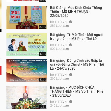
Bài Giảng: Mục Đích Chúa Thăng
Thiên - MS ĐINH THUẬN -
22/05/2020
bởi
HTTLVN

287 Lượt xem
29:10
Bài giảng: Ti-Mô-Thê - Một người
trung thành - MS Phan Thế Lữ
bởi
HTTLVN

509 Lượt xem
40:10
Bài giảng: Đóng đinh vào thập tự
giá với Đấng Christ - MS Phan Thế
Lữ - 24/05/2020
bởi
HTTLVN

260 Lượt xem
40:20
Bài giảng - MỤC ĐÍCH CHÚA
THĂNG THIÊN - MS Võ Thành Phê
- 21/05/2020
bởi
HTTLVN

246 Lượt xem
17:51