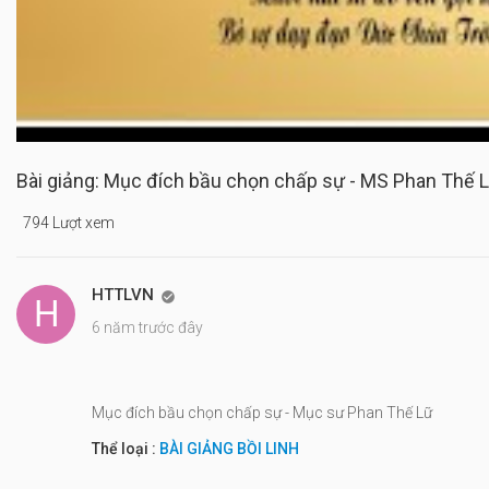
Bài giảng: Mục đích bầu chọn chấp sự - MS Phan Thế 
794 Lượt xem
HTTLVN

6 năm trước đây
Mục đích bầu chọn chấp sự - Mục sư Phan Thế Lữ
Thể loại :
BÀI GIẢNG BỒI LINH