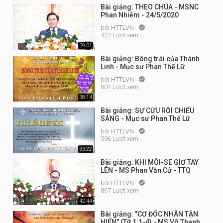
Bài giảng: THEO CHÚA - MSNC
Phan Nhiễm - 24/5/2020
bởi
HTTLVN

427 Lượt xem
39:01
Bài giảng: Bông trái của Thánh
Linh - Mục sư Phan Thế Lữ
bởi
HTTLVN

801 Lượt xem
38:14
Bài giảng: SỰ CỨU RỖI CHIẾU
SÁNG - Mục sư Phan Thế Lữ
bởi
HTTLVN

596 Lượt xem
33:22
Bài giảng: KHI MÔI-SE GIƠ TAY
LÊN - MS Phan Văn Cử - TTQ
bởi
HTTLVN

867 Lượt xem
42:44
Bài giảng: "CƠ ĐỐC NHÂN TẬN
HIẾN" (Tít 1:1-4) - MS Võ Thanh