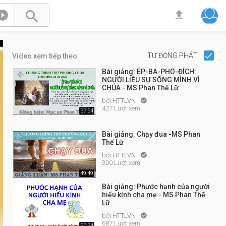



TỰ ĐỘNG PHÁT
Video xem tiếp theo:
Bài giảng: ÉP-BA-PHÔ-ĐÍCH:
NGƯỜI LIỀU SỰ SỐNG MÌNH VÌ
CHÚA - MS Phan Thế Lữ
bởi
HTTLVN

427 Lượt xem
37:54
Bài giảng: Chạy đua -MS Phan
Thế Lữ
bởi
HTTLVN

300 Lượt xem
49:49
Bài giảng: Phước hạnh của người
hiếu kính cha mẹ - MS Phan Thế
Lữ
bởi
HTTLVN

687 Lượt xem
50:34