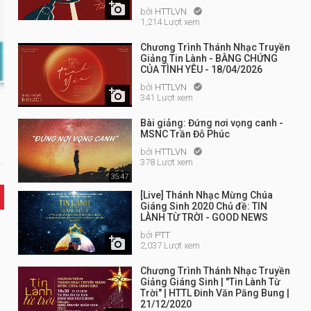

bởi
HTTLVN

1,214 Lượt xem
Chương Trình Thánh Nhạc Truyền
Giảng Tin Lành - BẰNG CHỨNG
CỦA TÌNH YÊU - 18/04/2026
bởi
HTTLVN


341 Lượt xem
Bài giảng: Đứng nơi vọng canh -
MSNC Trần Đỗ Phúc
bởi
HTTLVN

378 Lượt xem
35:47
[Live] Thánh Nhạc Mừng Chúa
Giáng Sinh 2020 Chủ đề: TIN
LÀNH TỪ TRỜI - GOOD NEWS
bởi
PTT

2,037 Lượt xem
Chương Trình Thánh Nhạc Truyền
Giảng Giáng Sinh | "Tin Lành Từ
Trời" | HTTL Đinh Văn Păng Bung |
21/12/2020