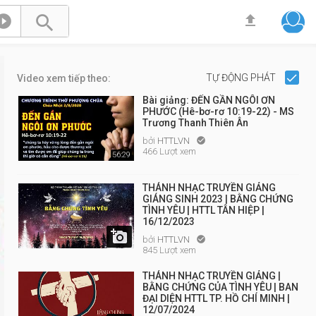



TỰ ĐỘNG PHÁT
Video xem tiếp theo:
Bài giảng: ĐẾN GẦN NGÔI ƠN
PHƯỚC (Hê-bơ-rơ 10:19-22) - MS
Trương Thanh Thiên Ân
bởi
HTTLVN

466 Lượt xem
56:29
THÁNH NHẠC TRUYỀN GIẢNG
GIÁNG SINH 2023 | BẰNG CHỨNG
TÌNH YÊU | HTTL TÂN HIỆP |
16/12/2023

bởi
HTTLVN

845 Lượt xem
THÁNH NHẠC TRUYỀN GIẢNG |
BẰNG CHỨNG CỦA TÌNH YÊU | BAN
ĐẠI DIỆN HTTL TP. HỒ CHÍ MINH |
12/07/2024