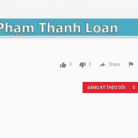




0
0
Share
Play
ĐĂNG KÝ THEO DÕI
0