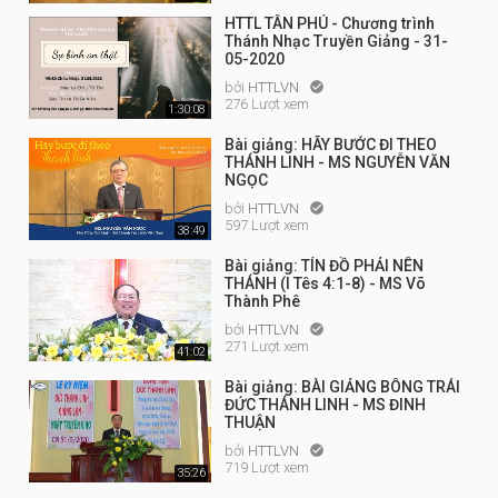
HTTL TÂN PHÚ - Chương trình
Thánh Nhạc Truyền Giảng - 31-
05-2020
bởi
HTTLVN

276 Lượt xem
1:30:08
Bài giảng: HÃY BƯỚC ĐI THEO
THÁNH LINH - MS NGUYỄN VĂN
NGỌC
bởi
HTTLVN

597 Lượt xem
38:49
Bài giảng: TÍN ĐỒ PHẢI NÊN
THÁNH (I Tês 4:1-8) - MS Võ
Thành Phê
bởi
HTTLVN

271 Lượt xem
41:02
Bài giảng: BÀI GIẢNG BÔNG TRÁI
ĐỨC THÁNH LINH - MS ĐINH
THUẬN
bởi
HTTLVN

719 Lượt xem
35:26