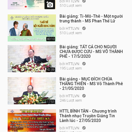
bởi
HTTLVN


510 Lượt xem
Bài giảng: Ti-Mô-Thê - Một người
trung thành - MS Phan Thế Lữ
bởi
HTTLVN

510 Lượt xem
40:10
Bài giảng: TẤT CẢ CHO NGƯỜI
CHƯA ĐƯỢC CỨU - MS VÕ THÀNH
PHÊ - 17/5/2020
bởi
HTTLVN

195 Lượt xem
42:09
Bài giảng - MỤC ĐÍCH CHÚA
THĂNG THIÊN - MS Võ Thành Phê
- 21/05/2020
bởi
HTTLVN

246 Lượt xem
17:51
HTTL BÌNH TÂN - Chương trình
Thánh nhạc Truyền Giảng Tin
Lành lúc - 27/05/2020
bởi
HTTLVN
