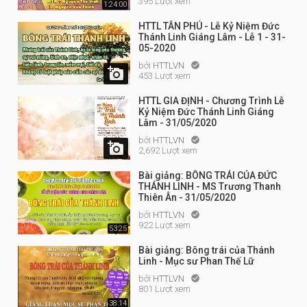
395 Lượt xem
1:24:00
HTTL TÂN PHÚ - Lễ Kỷ Niệm Đức
Thánh Linh Giáng Lâm - Lễ 1 - 31-
05-2020
bởi
HTTLVN


453 Lượt xem
HTTL GIA ĐỊNH - Chương Trình Lễ
Kỷ Niệm Đức Thánh Linh Giáng
Lâm - 31/05/2020
bởi
HTTLVN


2,692 Lượt xem
Bài giảng: BÔNG TRÁI CỦA ĐỨC
THÁNH LINH - MS Trương Thanh
Thiên Ân - 31/05/2020
bởi
HTTLVN

922 Lượt xem
53:25
Bài giảng: Bông trái của Thánh
Linh - Mục sư Phan Thế Lữ
bởi
HTTLVN

801 Lượt xem
38:14