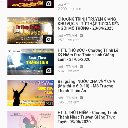

bởi
PTT
2,200 Lượt xem
CHƯƠNG TRÌNH TRUYỀN GIẢNG
KHU VỰC 5 - TỪ THẬP TỰ GIÁ ĐẾN
NGÔI MỘ TRỐNG - 20/04/2025
bởi
HTTLVN


257 Lượt xem
HTTL THỦ ĐỨC - Chương Trình Lễ
Kỷ Niệm Đức Thánh Linh Giáng
Lâm - 31/05/2020
bởi
HTTLVN


534 Lượt xem
Bài giảng: NƯỚC CHA VÀ Ý CHA
(Ma-thi-ơ 6:9-10) - MS Trương
Thanh Thiên Ân
bởi
HTTLVN

396 Lượt xem
40:23
HTTL THỦ THIÊM - Chương Trình
Thánh Nhạc Truyền Giảng Trực
Tuyến 03/05/2020