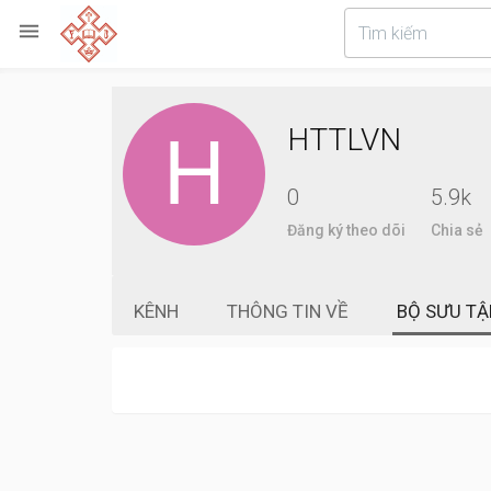

HTTLVN
0
5.9k
Đăng ký theo dõi
Chia sẻ
KÊNH
THÔNG TIN VỀ
BỘ SƯU TẬ