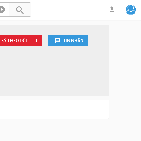



 KÝ THEO DÕI
0
TIN NHẮN