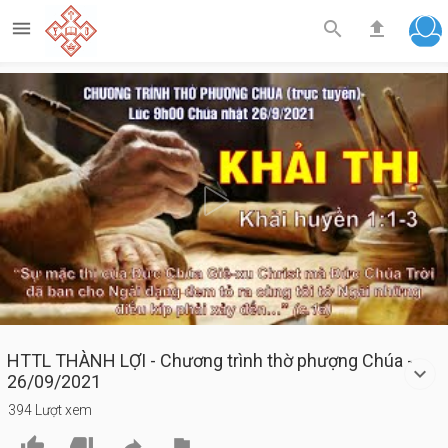



Play
Video
HTTL THÀNH LỢI - Chương trình thờ phượng Chúa -
26/09/2021
394 Lượt xem



