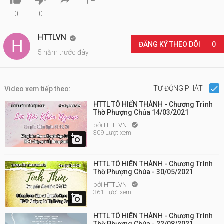
0
0
HTTLVN

ĐĂNG KÝ THEO DÕI
0
5 năm trước đây
TỰ ĐỘNG PHÁT
Video xem tiếp theo:
HTTL TÔ HIẾN THÀNH - Chương Trình
Thờ Phượng Chúa 14/03/2021
bởi
HTTLVN

309 Lượt xem

HTTL TÔ HIẾN THÀNH - Chương Trình
Thờ Phượng Chúa - 30/05/2021
bởi
HTTLVN

361 Lượt xem

HTTL TÔ HIẾN THÀNH - Chương Trình