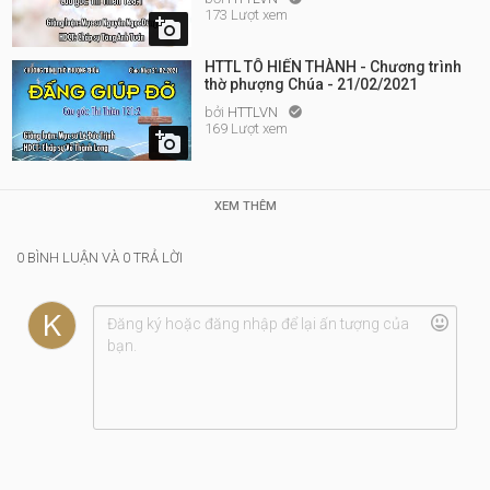
173 Lượt xem

HTTL TÔ HIẾN THÀNH - Chương trình
thờ phượng Chúa - 21/02/2021
bởi
HTTLVN

169 Lượt xem

XEM THÊM
0 BÌNH LUẬN VÀ 0 TRẢ LỜI