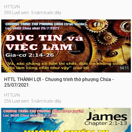
HTTLVN
393 Lượt xem
5 năm trước đây
54:11
HTTL THÀNH LỢI - Chương trình thờ phượng Chúa -
25/07/2021
HTTLVN
256 Lượt xem
5 năm trước đây