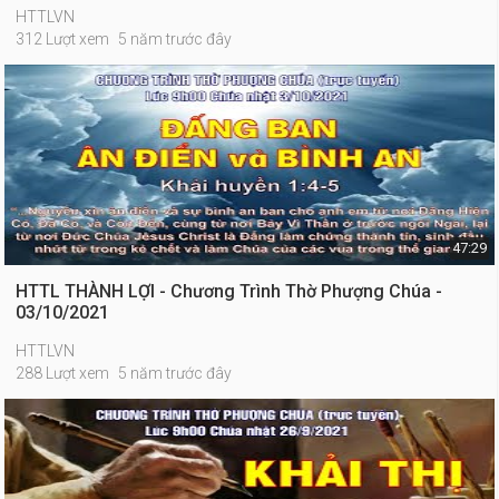
HTTLVN
312 Lượt xem
5 năm trước đây
47:29
HTTL THÀNH LỢI - Chương Trình Thờ Phượng Chúa -
03/10/2021
HTTLVN
288 Lượt xem
5 năm trước đây