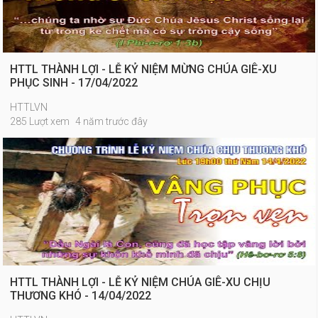
HTTL THÀNH LỢI - LỄ KỶ NIỆM MỪNG CHÚA GIÊ-XU
PHỤC SINH - 17/04/2022
HTTLVN
285 Lượt xem
4 năm trước đây
HTTL THÀNH LỢI - LỄ KỶ NIỆM CHÚA GIÊ-XU CHỊU
THƯƠNG KHÓ - 14/04/2022