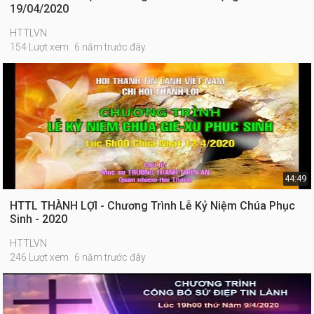
19/04/2020
HTTLVN
154 Lượt xem
6 năm trước đây
44:49
HTTL THÀNH LỢI - Chương Trình Lễ Kỷ Niệm Chúa Phục
Sinh - 2020
HTTLVN
246 Lượt xem
6 năm trước đây