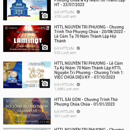
Phượng Chúa & Kỷ Niệm 50 Thành Lập
HT - 23/07/2023
bởi
HTTLVN


478 Lượt xem
HTTL NGUYỄN TRI PHƯƠNG - Chương
Trình Thờ Phượng Chúa - 20/08/2023 -
Lễ Cảm Tạ 70 Năm Thành Lập Hội
Thánh

bởi
HTTLVN

323 Lượt xem
HTTL NGUYỄN TRI PHƯƠNG - Lễ Cảm
Tạ Kỷ Niệm 70 Năm Thành Lập HTTL
Nguyễn Tri Phương - Chương Trình 1:
VIỆC CHÚA DIỆU KỲ - 07/10/2023

bởi
HTTLVN

1,688 Lượt xem
HTTL SÀI GÒN - Chương Trình Thờ
Phượng Chúa Chúa - 01/01/2023
bởi
HTTLVN

501 Lượt xem
2:21:00
HTTL NGUYỄN TRI PHƯƠNG - Chương