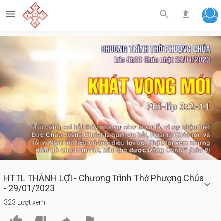



Play
Video
HTTL THÀNH LỢI - Chương Trình Thờ Phượng Chúa
- 29/01/2023
323 Lượt xem



