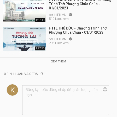
Trình Thờ Phượng Chúa Chúa -
01/01/2023
bởi
HTTLVN

519 Lượt xem
1:37:43
HTTL THỦ ĐỨC - Chương Trình Thờ
Phượng Chúa Chúa - 01/01/2023
bởi
HTTLVN

296 Lượt xem
1:27:50
XEM THÊM
0 BÌNH LUẬN VÀ 0 TRẢ LỜI