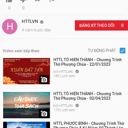
0
0
HTTLVN

ĐĂNG KÝ THEO DÕI
0
4 năm trước đây
TỰ ĐỘNG PHÁT
Video xem tiếp theo:
HTTL TÔ HIẾN THÀNH - Chương Trình
Thờ Phượng Chúa - 22/01/2023
bởi
HTTLVN

182 Lượt xem

HTTL TÔ HIẾN THÀNH - Chương Trình
Thờ Phượng Chúa - 02/04/2023
bởi
HTTLVN

170 Lượt xem

HTTL PHƯỚC BÌNH - Chương Trình Thờ